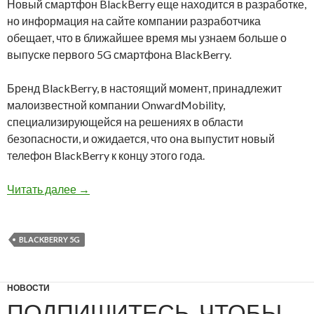
Новый смартфон BlackBerry еще находится в разработке,
но информация на сайте компании разработчика
обещает, что в ближайшее время мы узнаем больше о
выпуске первого 5G смартфона BlackBerry.
Бренд BlackBerry, в настоящий момент, принадлежит
малоизвестной компании OnwardMobility,
специализирующейся на решениях в области
безопасности, и ожидается, что она выпустит новый
телефон BlackBerry к концу этого года.
Стоит ли ждать новый BlackBerry 5G в этом г
Читать далее
→
BLACKBERRY 5G
НОВОСТИ
ПОДПИШИТЕСЬ, ЧТОБЫ