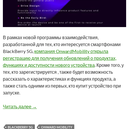
В рамках новой программы взаимодействия,
разработанной для тех, кто интересуется смартфонами
BlackBerry 5G,
компания OnwardMobility открыла
регистрацию для получения обновлений о продуктах,
функциях и доступности нового устройства
. Кроме того, у
тех, кто зарегистрируется , также будет возможность
рассказать о характеристиках и функциях продукта, а
также стать одними из первых, кто купит устройство при
запуске.
Подпишитесь, чтобы получать самую свежую 
Читать далее
→
BLACKBERRY 5G
ONWARD MOBILITY