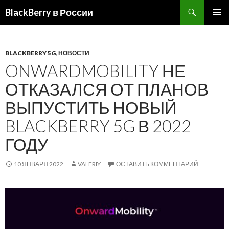
BlackBerry в России
ПЕРЕЙТИ
ОСНОВ
К
МЕНЮ
СОДЕРЖИМОМУ
BLACKBERRY 5G
,
НОВОСТИ
ONWARDMOBILITY НЕ
ОТКАЗАЛСЯ ОТ ПЛАНОВ
ВЫПУСТИТЬ НОВЫЙ
BLACKBERRY 5G В 2022
ГОДУ
10 ЯНВАРЯ 2022
VALERIY
ОСТАВИТЬ КОММЕНТАРИЙ