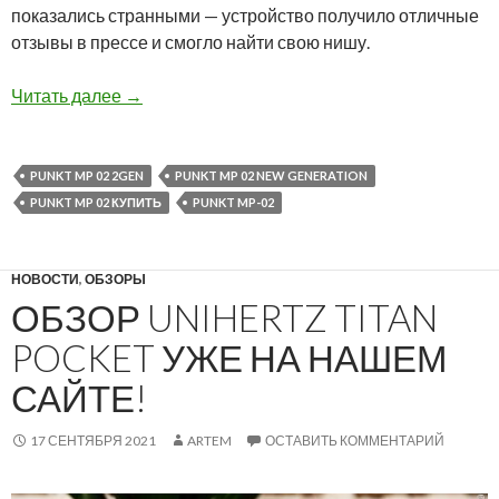
показались странными — устройство получило отличные
отзывы в прессе и смогло найти свою нишу.
Представляем новое поколение телефонов P
Читать далее
→
PUNKT MP 02 2GEN
PUNKT MP 02 NEW GENERATION
PUNKT MP 02 КУПИТЬ
PUNKT MP-02
НОВОСТИ
,
ОБЗОРЫ
ОБЗОР UNIHERTZ TITAN
POCKET УЖЕ НА НАШЕМ
САЙТЕ!
17 СЕНТЯБРЯ 2021
ARTEM
ОСТАВИТЬ КОММЕНТАРИЙ