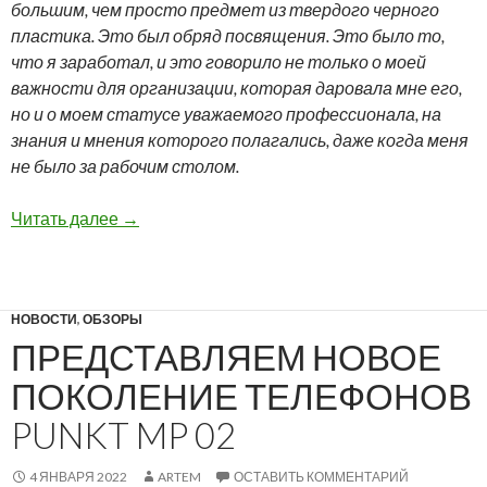
большим, чем просто предмет из твердого черного
пластика. Это был обряд посвящения. Это было то,
что я заработал, и это говорило не только о моей
важности для организации, которая даровала мне его,
но и о моем статусе уважаемого профессионала, на
знания и мнения которого полагались, даже когда меня
не было за рабочим столом.
Джон Чен: конец эпохи смартфонов BlackBer
Читать далее
→
НОВОСТИ
,
ОБЗОРЫ
ПРЕДСТАВЛЯЕМ НОВОЕ
ПОКОЛЕНИЕ ТЕЛЕФОНОВ
PUNKT MP 02
4 ЯНВАРЯ 2022
ARTEM
ОСТАВИТЬ КОММЕНТАРИЙ