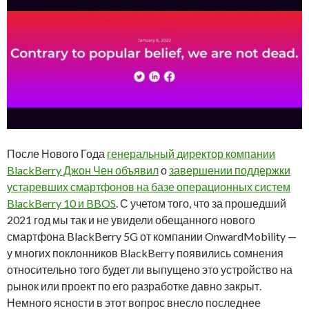
После Нового Года
генеральный директор компании
BlackBerry Джон Чен объявил
о
завершении поддержки
устаревших смартфонов на базе операционных систем
BlackBerry 10 и BBOS
. С учетом того, что за прошедший
2021 год мы так и не увидели обещанного нового
смартфона BlackBerry 5G от компании OnwardMobility —
у многих поклонников BlackBerry появились сомнения
относительно того будет ли выпущено это устройство на
рынок или проект по его разработке давно закрыт.
Немного ясности в этот вопрос внесло последнее