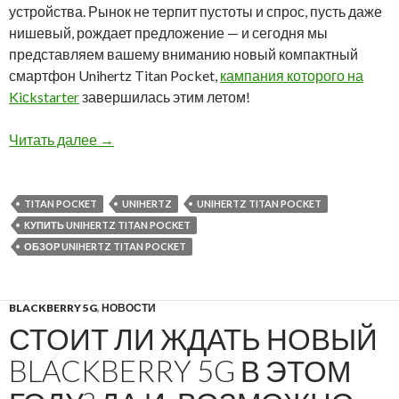
устройства. Рынок не терпит пустоты и спрос, пусть даже
нишевый, рождает предложение — и сегодня мы
представляем вашему вниманию новый компактный
смартфон Unihertz Titan Pocket,
кампания которого на
Kiсkstarter
завершилась этим летом!
Обзор Unihertz Titan Pocket уже на нашем сай
Читать далее
→
TITAN POCKET
UNIHERTZ
UNIHERTZ TITAN POCKET
КУПИТЬ UNIHERTZ TITAN POCKET
ОБЗОР UNIHERTZ TITAN POCKET
BLACKBERRY 5G
,
НОВОСТИ
СТОИТ ЛИ ЖДАТЬ НОВЫЙ
BLACKBERRY 5G В ЭТОМ