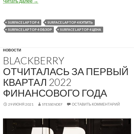
Тестируем время автономной работы Microsoft
Читать далее
→
SURFACE LAPTOP 4
SURFACE LAPTOP 4 КУПИТЬ
SURFACE LAPTOP 4 ОБЗОР
SURFACE LAPTOP 4 ЦЕНА
НОВОСТИ
BLACKBERRY
ОТЧИТАЛАСЬ ЗА ПЕРВЫЙ
КВАРТАЛ 2022
ФИНАНСОВОГО ГОДА
29 ИЮНЯ 2021
STESSENDEF
ОСТАВИТЬ КОММЕНТАРИЙ