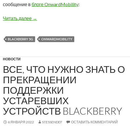
сообщение в
блоге OnwardMobility
:
OnwardMobility не отказался от планов выпус
Читать далее
→
BLACKBERRY 5G
ONWARDMOBILITY
НОВОСТИ
ВСЕ, ЧТО НУЖНО ЗНАТЬ О
ПРЕКРАЩЕНИИ
ПОДДЕРЖКИ
УСТАРЕВШИХ
УСТРОЙСТВ BLACKBERRY
6 ЯНВАРЯ 2022
STESSENDEF
ОСТАВИТЬ КОММЕНТАРИЙ