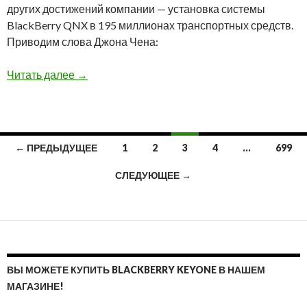
других достижений компании — установка системы
BlackBerry QNX в 195 миллионах транспортных средств.
Приводим слова Джона Чена:
BlackBerry отчиталась за первый квартал 20
Читать далее
→
Навигация
← ПРЕДЫДУЩЕЕ
1
2
3
4
…
699
по
СЛЕДУЮЩЕЕ →
записям
ВЫ МОЖЕТЕ КУПИТЬ BLACKBERRY KEYONE В НАШЕМ
МАГАЗИНЕ!