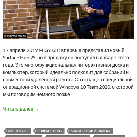
17 апреля 2019 Microsoft впервые представил новый
Surface Hub 2S, но в продажу он поступил в январе этого
года. Это многофункциональная интерактивная доска и
компьютер, который идеально подходит для собраний и
совместной удаленной работы. Он оснащен специальной
операционной системой Windows 10 Team 2020, о которой
мы поговорим немного позже
Обзор Microsoft Surface Hub 2s с диагональю
Читать далее
→
MICROSOFT
SURFACE HUB 2
SURFACE HUB 2 CAMERA