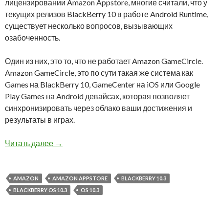
лицензировании Amazon Appstore, многие считали, что у
текущих релизов BlackBerry 10 в работе Android Runtime,
существует несколько вопросов, вызывающих
озабоченность.
Один из них, это то, что не работает Amazon GameCircle.
Amazon GameCircle, это по сути такая же система как
Games на BlackBerry 10, GameCenter на iOS или Google
Play Games на Android девайсах, которая позволяет
синхронизировать через облако ваши достижения и
результаты в играх.
Amazon GameCircle и Android Runtime в BlackB
Читать далее
→
AMAZON
AMAZON APPSTORE
BLACKBERRY 10.3
BLACKBERRY OS 10.3
OS 10.3