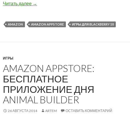
Amazon Appstore: игра Fish Out Of Water на Bl
Читать далее
→
AMAZON
AMAZON APPSTORE
ИГРЫ ДЛЯ BLACKBERRY 10
ИГРЫ
AMAZON APPSTORE:
БЕСПЛАТНОЕ
ПРИЛОЖЕНИЕ ДНЯ
ANIMAL BUILDER
26 АВГУСТА 2014
ARTEM
ОСТАВИТЬ КОММЕНТАРИЙ