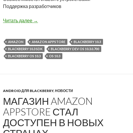
Поддержка разработчиков
BlackBerry проведет вебинар для разработчи
Читать далее
→
AMAZON
AMAZON APPSTORE
BLACKBERRY 10.3
BLACKBERRY 10.3 SDK
BLACKBERRY DEV OS 10.3.0.700
BLACKBERRY OS 10.3
OS 10.3
ANDROID ДЛЯ BLACKBERRY
,
НОВОСТИ
МАГАЗИН AMAZON
APPSTORE СТАЛ
ДОСТУПЕН В НОВЫХ