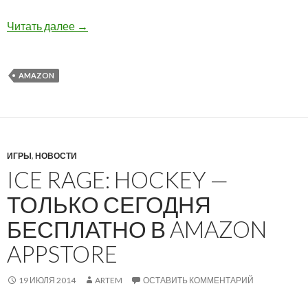
Магазин Amazon Appstore стал доступен в но
Читать далее
→
AMAZON
ИГРЫ
,
НОВОСТИ
ICE RAGE: HOCKEY —
ТОЛЬКО СЕГОДНЯ
БЕСПЛАТНО В AMAZON
APPSTORE
19 ИЮЛЯ 2014
ARTEM
ОСТАВИТЬ КОММЕНТАРИЙ