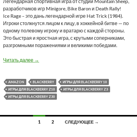
Легендарная спортивная игра от студии Mountain Sheep,
разработчиков игр Minigore, Bike Baron и Death Rally!
Ice Rage – это дань легендарной игре Hat Trick (1984).
Игроки столкнутся лицом к лицу, в хоккейной битве — по
одному полевому игроку и вратарю с каждой стороны.
Это быстрая и яростная игра, с крутыми соперниками,
разгромными поражениями и великими победами.
Ice Rage: Hockey — только сегодня бесплатно
Читать далее
→
AMAZON
BLACKBERRY
ИГРЫ ДЛЯ BLACKBERRY 10
ИГРЫ ДЛЯ BLACKBERRY Z10
ИГРЫ ДЛЯ BLACKBERRY Z3
ИГРЫ ДЛЯ BLACKBERRY Z30
Навигация
1
2
СЛЕДУЮЩЕЕ →
по