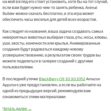
на мой взгляд его стоит установить, хотя бы на тот случай,
если вам будет нужно чем-то занять ребенка. Animal
Builder можно скачать бесплатно, и эта игра может
обеспечить часы веселья для детей всех возрастов.
Как следует из названия, ваша задача создавать самых
невероятных животных выбирая глаза, рты, носы, клювы,
уши, хвосты, конечности или крылья. Анимированные
создания будут радоваться каждому новому
усовершенствованию, а результатом своих трудов вы
можете поделиться в галерее созданий с другими
пользователями.
В последней утечке
BlackBerry OS 10.3.0.1052
Amazon
Appstore уже предустановлен, а если вы работаете на
одной из предыдущих версий, рекомендуем вам
ознакомиться этими материалами:
Amazon Appstore: бесплатное приложение дня
Читать далее
→