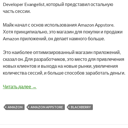
Developer Evangelist, который представил остальную
часть сессии.
Майк начал с основ использования Amazon Appstore.
Хотя принципиально, это магазин для покупки и продажи
Amazon приложений, он делает намного больше.
Это наиболее оптимизированный магазин приложений,
сказал он. Для разработчиков, это место для привлечения
новых клиентов и выхода на новые рынки, увеличения
количества сессий, и больше способов заработать деньги.
Состоялся первый Amazon Appstore вебинар 
Читать далее
→
AMAZON
AMAZON APPSTORE
BLACKBERRY