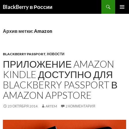
BlackBerry в России
ПЕРЕЙТИ
ОСНОВ
К
МЕНЮ
СОДЕРЖИМОМУ
Архив метки: Amazon
BLACKBERRY PASSPORT
,
НОВОСТИ
ПРИЛОЖЕНИЕ AMAZON
KINDLE ДОСТУПНО ДЛЯ
BLACKBERRY PASSPORT В
AMAZON APPSTORE
23 ОКТЯБРЯ 2014
ARTEM
2 КОММЕНТАРИЯ