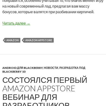
понравится, особенно учитывая то, что Shards меняет игру
на новый современный лад, предлагая вам массу
бонусов, которые валятся при разбивании кирпичей.
Приложение дня в Amazon Appstore: Shards игр
Читать далее
→
AMAZON
AMAZON APPSTORE
ANDROID ДЛЯ BLACKBERRY
,
НОВОСТИ
,
РАЗРАБОТКА ПОД
BLACKBERRY 10
СОСТОЯЛСЯ ПЕРВЫЙ
AMAZON APPSTORE
ВЕБИНАР ДЛЯ
РАЗРАБОТЧИКОВ