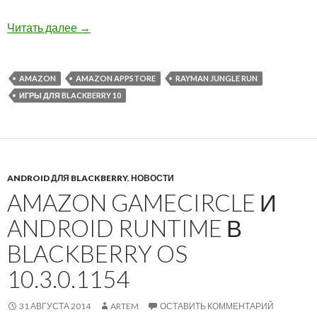
Amazon Appstore: Приложение дня Rayman Jun
Читать далее
→
AMAZON
AMAZON APPSTORE
RAYMAN JUNGLE RUN
ИГРЫ ДЛЯ BLACKBERRY 10
ANDROID ДЛЯ BLACKBERRY
,
НОВОСТИ
AMAZON GAMECIRCLE И
ANDROID RUNTIME В
BLACKBERRY OS
10.3.0.1154
31 АВГУСТА 2014
ARTEM
ОСТАВИТЬ КОММЕНТАРИЙ