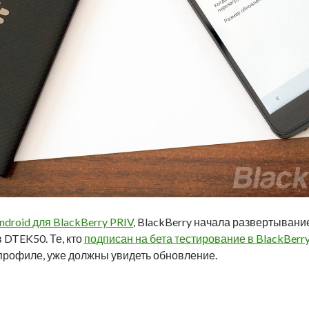
ndroid для BlackBerry PRIV
, BlackBerry начала развертывани
 DTEK50. Те, кто
подписан на бета тестирование в BlackBerry
 профиле, уже должны увидеть обновление.
ета версия Android от BlackBerry для DTEK50