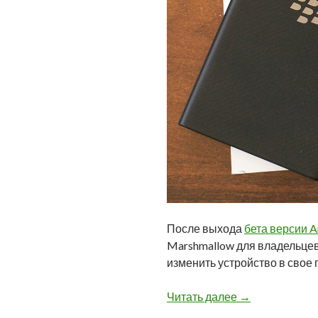
После выхода
бета версии A
Marshmallow для владельцев
изменить устройство в свое
Вышла первая б
Читать далее
→