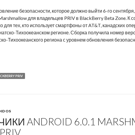
ление безопасности, которое должно выйти 6-го сентября,
arshmallow для владельцев PRIV в BlackBerry Beta Zone. К 
ько для тех, кто использует смартфоны от AT&T, канадских оп
иатско-Тихоокеанском регионе. Сборка получила номер вер
ко-Тихоокеанского региона с уровнем обновления безопасно
устила новую бета-версию Android Marshmallow для PRIV
CKBERRY PRIV
ID OS
ЧИКИ ANDROID 6.0.1 MARS
PRIV