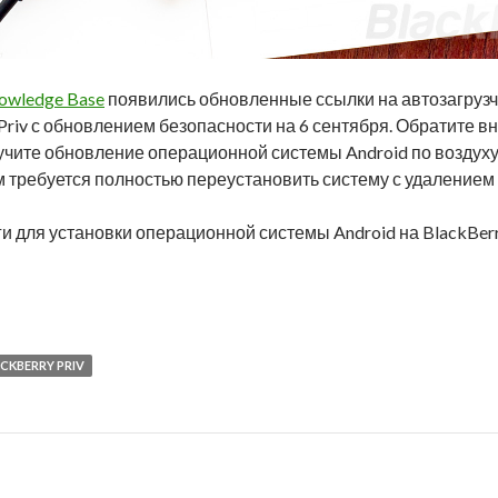
owledge Base
появились обновленные ссылки на автозагрузчи
 Priv с обновлением безопасности на 6 сентября. Обратите 
учите обновление операционной системы Android по воздуху
ам требуется полностью переустановить систему с удалением
 для установки операционной системы Android на BlackBerr
 Android 6.0.1 Marshmallow для BlackBerry Priv
CKBERRY PRIV