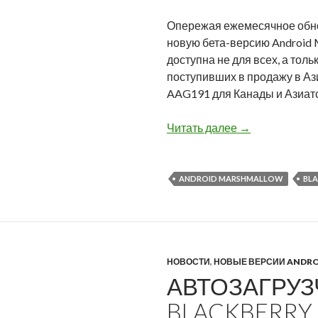
Опережая ежемесячное обнов
новую бета-версию Android M
доступна не для всех, а тол
поступивших в продажу в Аз
AAG191 для Канады и Азиатс
BlackBerry вып
Читать далее
→
ANDROID MARSHMALLOW
BLA
НОВОСТИ
,
НОВЫЕ ВЕРСИИ ANDRO
АВТОЗАГРУЗ
BLACKBERRY 