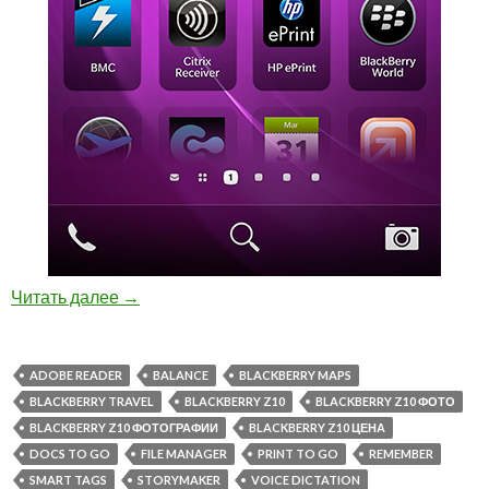
Обзор BlackBerry Z10: сервисы и приложения
Читать далее
→
ADOBE READER
BALANCE
BLACKBERRY MAPS
BLACKBERRY TRAVEL
BLACKBERRY Z10
BLACKBERRY Z10 ФОТО
BLACKBERRY Z10 ФОТОГРАФИИ
BLACKBERRY Z10 ЦЕНА
DOCS TO GO
FILE MANAGER
PRINT TO GO
REMEMBER
SMART TAGS
STORYMAKER
VOICE DICTATION