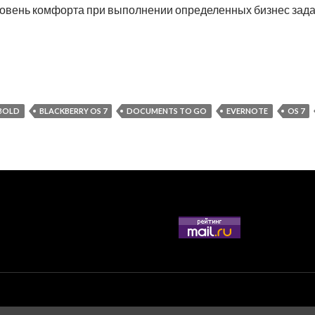
овень комфорта при выполнении определенных бизнес задач
 бизнес приложений для смартфонов BlackBerry 9900 и не т
 BOLD
BLACKBERRY OS 7
DOCUMENTS TO GO
EVERNOTE
OS 7