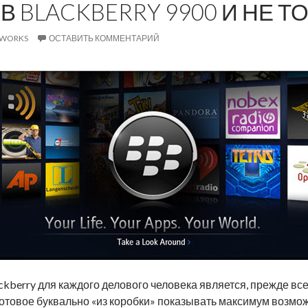
 BLACKBERRY 9900 И НЕ ТО
EWORKS
ОСТАВИТЬ КОММЕНТАРИЙ
ckberry для каждого делового человека является, прежде вс
отовое буквально «из коробки» показывать максимум возмо