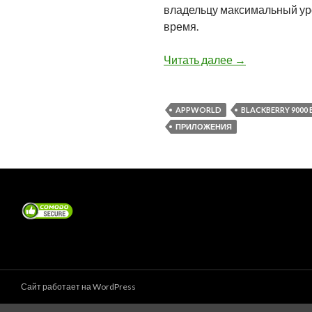
владельцу максимальный ур
время.
Рейтинг лучших
Читать далее
→
APPWORLD
BLACKBERRY 9000
ПРИЛОЖЕНИЯ
Сайт работает на WordPress