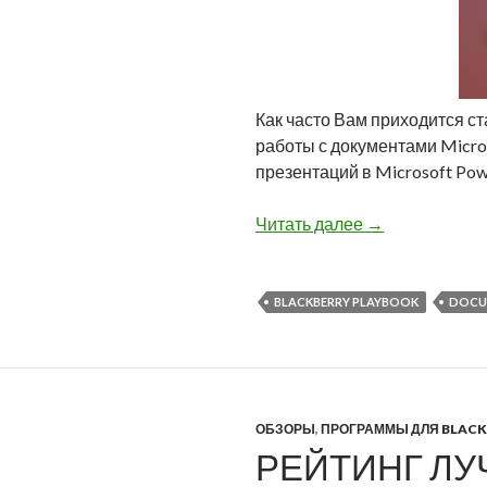
Как часто Вам приходится с
работы с документами Micros
презентаций в Microsoft Po
Начало работы
Читать далее
→
BLACKBERRY PLAYBOOK
DOCU
ОБЗОРЫ
,
ПРОГРАММЫ ДЛЯ BLACK
РЕЙТИНГ ЛУ