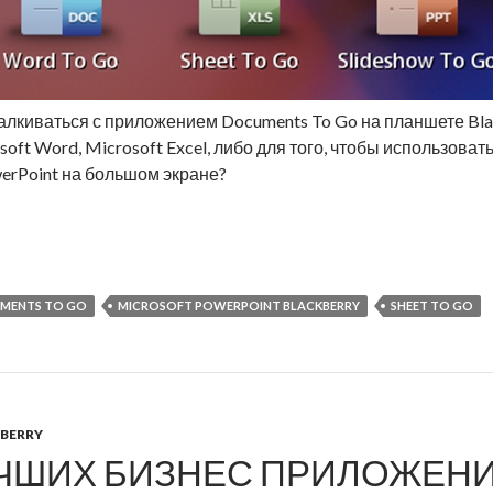
талкиваться с приложением Documents To Go на планшете Bla
oft Word, Microsoft Excel, либо для того, чтобы использов
werPoint на большом экране?
 с Documents To Go на планшете PlayBook
MENTS TO GO
MICROSOFT POWERPOINT BLACKBERRY
SHEET TO GO
BERRY
ЧШИХ БИЗНЕС ПРИЛОЖЕНИ