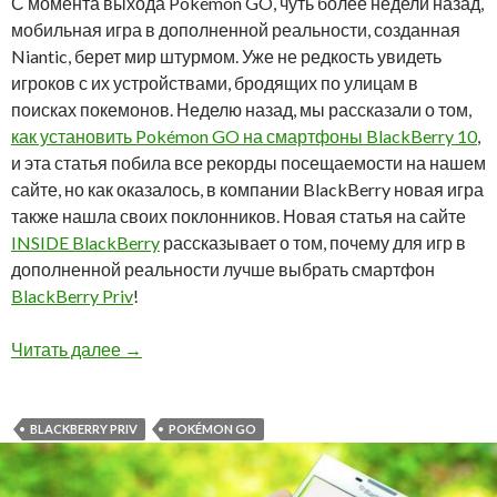
С момента выхода Pokémon GO, чуть более недели назад,
мобильная игра в дополненной реальности, созданная
Niantic, берет мир штурмом. Уже не редкость увидеть
игроков с их устройствами, бродящих по улицам в
поисках покемонов. Неделю назад, мы рассказали о том,
как установить Pokémon GO на смартфоны BlackBerry 10
,
и эта статья побила все рекорды посещаемости на нашем
сайте, но как оказалось, в компании BlackBerry новая игра
также нашла своих поклонников. Новая статья на сайте
INSIDE BlackBerry
рассказывает о том, почему для игр в
дополненной реальности лучше выбрать смартфон
BlackBerry Priv
!
Pokémon GO: ловим покемонов без риска для 
Читать далее
→
BLACKBERRY PRIV
POKÉMON GO