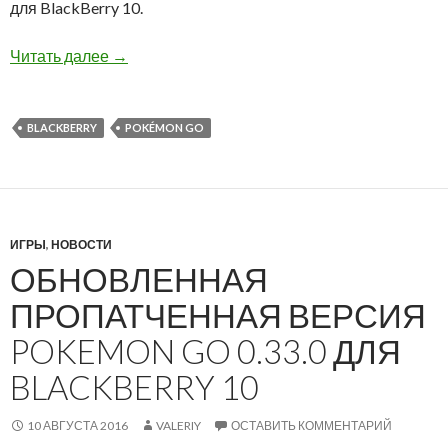
для BlackBerry 10.
Обновленная пропатченная версия Pokemon G
Читать далее
→
BLACKBERRY
POKÉMON GO
ИГРЫ
,
НОВОСТИ
ОБНОВЛЕННАЯ
ПРОПАТЧЕННАЯ ВЕРСИЯ
POKEMON GO 0.33.0 ДЛЯ
BLACKBERRY 10
10 АВГУСТА 2016
VALERIY
ОСТАВИТЬ КОММЕНТАРИЙ