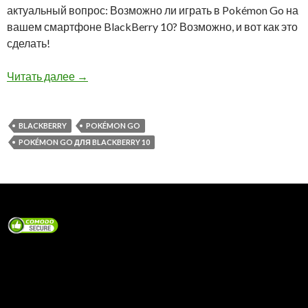
актуальный вопрос: Возможно ли играть в Pokémon Go на
вашем смартфоне BlackBerry 10? Возможно, и вот как это
сделать!
Как запустить Pokémon Go на BlackBerry 10?
Читать далее
→
BLACKBERRY
POKÉMON GO
POKÉMON GO ДЛЯ BLACKBERRY 10