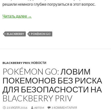
решили немного глубже погрузиться в этот вопрос.
Все, что вам нужно знать о игре Pokemon Go
Читать далее
→
BLACKBERRY
POKÉMON GO
BLACKBERRY PRIV
,
НОВОСТИ
POKÉMON GO: ЛОВИМ
ПОКЕМОНОВ БЕЗ РИСКА
ДЛЯ БЕЗОПАСНОСТИ НА
BLACKBERRY PRIV
23 ИЮЛЯ 2016
ARTEM
3 КОММЕНТАРИЯ