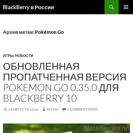
BlackBerry в России
ПЕРЕЙТИ
ОСНОВ
К
МЕНЮ
СОДЕРЖИМОМУ
Архив метки: Pokémon Go
ИГРЫ
,
НОВОСТИ
ОБНОВЛЕННАЯ
ПРОПАТЧЕННАЯ ВЕРСИЯ
POKEMON GO 0.35.0 ДЛЯ
BLACKBERRY 10
24 АВГУСТА 2016
ARTEM
2 КОММЕНТАРИЯ