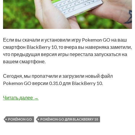
Если вы скачали и установили игру Pokemon GO на ваш
смартфон BlackBerry 10, то вчера вы наверняка заметили,
что предыдущая версия игры перестала запускаться на
вашем смартфоне.
Сегодня, мы пропатчили и загрузили новый файл
Pokemon GO версии 0.31.0 для BlackBerry 10.
Обновленная пропатченная версия Pokemon G
Читать далее
→
POKÉMON GO
POKÉMON GO ДЛЯ BLACKBERRY 10