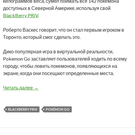
килограммов веса, сумел поймать все 142 покемона
доступных в Северной Америке, используя свой
BlackBerry PRIV
.
Роберто Васкес говорит, что он стал первым игроком в
Торонто, который смог сделать это.
Дико популярная игра в виртуальной реальности,
Pokemon Go заставляет пользователей ходить по всему
городу, чтобы ловить покемонов, появляющихся на
экране, когда они посещают определенные места.
Владелец BlackBerry Priv смог поймать всех
Читать далее
→
BLACKBERRY PRIV
POKÉMON GO