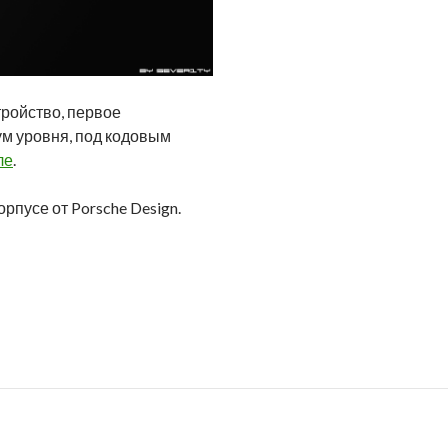
тройство, первое
ум уровня, под кодовым
ле
.
корпусе от Porsche Design.