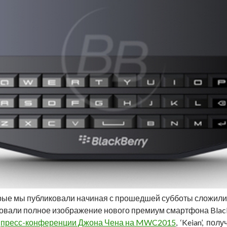
орые мы публиковали начиная с прошедшей субботы сложилис
иковали полное изображение нового премиум смартфона Black
а
пресс-конференции Джона Чена на MWC2015
, ‘Keian’, по