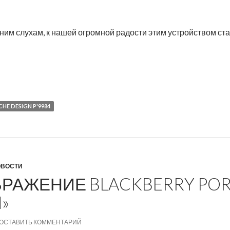
нним слухам, к нашей огромной радости этим устройством ст
BlackBerry Porsche Design P’9984 «Keian»
HE DESIGN P'9984
ОВОСТИ
РАЖЕНИЕ BLACKBERRY POR
N»
ОСТАВИТЬ КОММЕНТАРИЙ