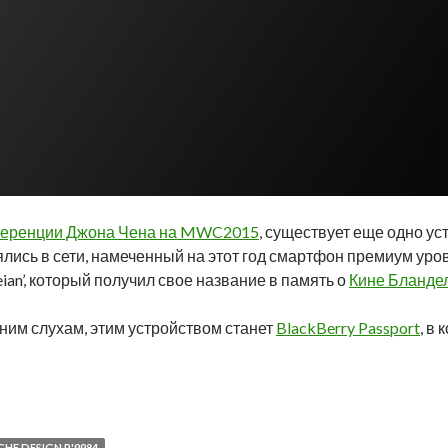
ференции Джона Чена на MWC2015
, существует еще одно у
ялись в сети, намеченный на этот год смартфон премиум уро
ian’, который получил свое название в память о
Кине Бланде
ним слухам, этим устройством станет
BlackBerry Passport
, в 
ение BlackBerry Porsche Design P’9984 «Keian»
HE DESIGN P'9984