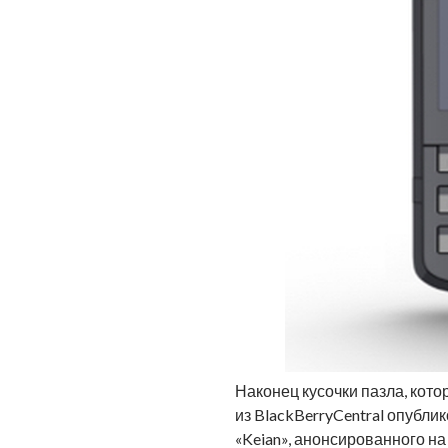
Наконец кусочки пазла, кот
из BlackBerryCentral опубл
«Keian», анонсированного н