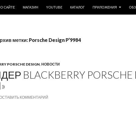
ОДЕРЖИМОМУ
О САЙТЕ
МАГАЗИН
YOUTUBE
КАТАЛОГ
ПРИЛОЖЕНИЯ
ОБ
рхив метки: Porsche Design P’9984
RRY PORSCHE DESIGN
,
НОВОСТИ
ДЕР BLACKBERRY PORSCHE 
N»
ОСТАВИТЬ КОММЕНТАРИЙ