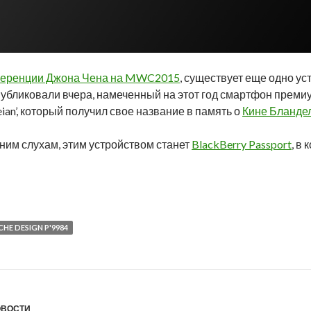
ференции Джона Чена на MWC2015
, существует еще одно ус
убликовали вчера, намеченный на этот год смартфон преми
ian’, который получил свое название в память о
Кине Бланде
ним слухам, этим устройством станет
BlackBerry Passport
, в 
ние BlackBerry Porsche Design P’9984 «Keian»
HE DESIGN P'9984
ОВОСТИ