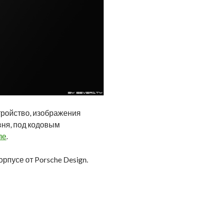
стройство, изображения
вня, под кодовым
ле
.
корпусе от Porsche Design.