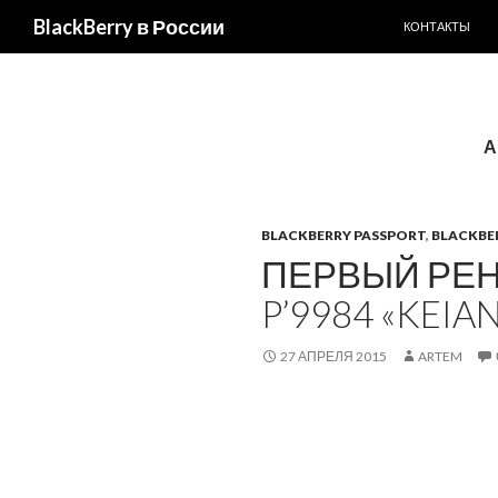
ПЕРЕЙТИ К С
BlackBerry в России
КОНТАКТЫ
А
BLACKBERRY PASSPORT
,
BLACKBE
ПЕРВЫЙ РЕН
P’9984 «KEIA
27 АПРЕЛЯ 2015
ARTEM