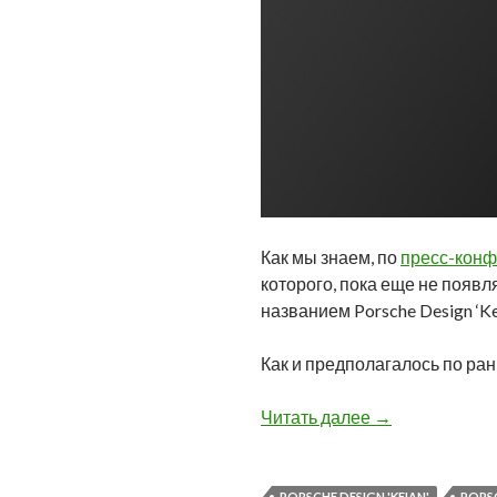
Как мы знаем, по
пресс-кон
которого, пока еще не появл
названием Porsche Design ‘Ke
Как и предполагалось по ран
Первое изображ
Читать далее
→
PORSCHE DESIGN 'KEIAN'
PORSC