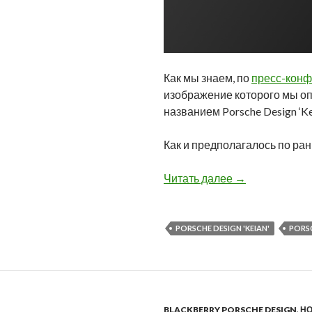
Как мы знаем, по
пресс-кон
изображение которого мы оп
названием Porsche Design ‘Ke
Как и предполагалось по ран
Новое изображе
Читать далее
→
PORSCHE DESIGN 'KEIAN'
PORSC
BLACKBERRY PORSCHE DESIGN
,
Н