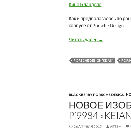
Кине Бланделе
.
Как и предполагалось по ра
корпусе от Porsche Design.
Первый рендер 
Читать далее
→
PORSCHE DESIGN 'KEIAN'
PORSC
BLACKBERRY PORSCHE DESIGN
,
Н
НОВОЕ ИЗОБ
P’9984 «KEIA
26 АПРЕЛЯ 2015
ARTEM