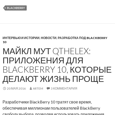
и
о
BLACKBERRY
е
в
н
о
т
в
а
д
В
л
ИНТЕРВЬЮ И ИСТОРИИ
,
НОВОСТИ
,
РАЗРАБОТКА ПОД BLACKBERRY
К
я
10
о
B
МАЙКЛ МУТ QTHELEX:
н
l
ПРИЛОЖЕНИЯ ДЛЯ
т
a
а
c
BLACKBERRY 10, КОТОРЫЕ
к
k
ДЕЛАЮТ ЖИЗНЬ ПРОЩЕ
т
B
е
e
20 МАЯ 2016
ARTEM
3 КОММЕНТАРИЯ
д
r
л
r
Разработчики BlackBerry 10 тратят свое время,
я
y
обеспечивая миллионам пользователей BlackBerry
B
свободу выбора, позволяя использовать приложения,
l