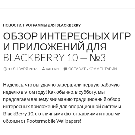
a
р
c
в
k
ь
B
НОВОСТИ
ю
,
ПРОГРАММЫ ДЛЯ BLACKBERRY
ОБЗОР ИНТЕРЕСНЫХ ИГР
e
с
r
А
И ПРИЛОЖЕНИЙ ДЛЯ
r
л
BLACKBERRY 10 — №3
y
е
1
с
0
с
17 ЯНВАРЯ 2016
VALERIY
ОСТАВИТЬ КОММЕНТАРИЙ
,
а
к
н
Надеюсь, что вы удачно завершили первую рабочую
о
д
неделю в этом году! Как обычно, в субботу, мы
т
р
предлагаем вашему вниманию традиционный обзор
о
о
интересных приложений для операционной системы
р
Б
BlackBerry 10, с отличными фотографиями и новыми
ы
е
обоями от Pootermobile Wallpapers!
е
л
д
л