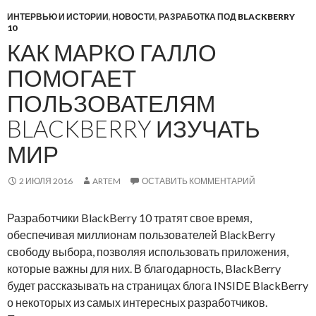
е
п
ИНТЕРВЬЮ И ИСТОРИИ
,
НОВОСТИ
,
РАЗРАБОТКА ПОД BLACKBERRY
н
р
10
и
и
КАК МАРКО ГАЛЛО
е
л
R
ПОМОГАЕТ
о
e
ж
ПОЛЬЗОВАТЕЛЯМ
C
е
a
BLACKBERRY ИЗУЧАТЬ
н
l
и
МИР
l
я
д
R
2 ИЮЛЯ 2016
ARTEM
ОСТАВИТЬ КОММЕНТАРИЙ
л
e
я
C
Разработчики BlackBerry 10 тратят свое время,
B
a
обеспечивая миллионам пользователей BlackBerry
l
l
свободу выбора, позволяя использовать приложения,
a
l
которые важны для них. В благодарность, BlackBerry
c
д
будет рассказывать на страницах блога INSIDE BlackBerry
k
л
о некоторых из самых интересных разработчиков.
B
я