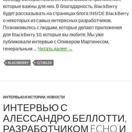
которые важны для них. В благодарность, BlackBerry
a
будет рассказывать на страницах блога INSIDE BlackBerry
c
о некоторых из самых интересных разработчиков.
k
Познакомьтесь с людьми, которые делают приложения
B
для BlackBerry 10, которые вы любите. Мы уже
e
публиковали интервью с Оливером Мартинесом,
r
М
генеральным …
Читать далее
→
r
а
y
й
BLACKBERRY
QTXELEX
к
л
М
у
ИНТЕРВЬЮ И ИСТОРИИ
,
НОВОСТИ
т
ИНТЕРВЬЮ С
Q
t
АЛЕССАНДРО БЕЛЛОТТИ,
H
РАЗРАБОТЧИКОМ ECHO И
e