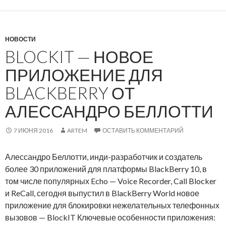
р
р
C
а
a
б
l
о
НОВОСТИ
l
BLOCKIT — НОВОЕ
т
—
к
б
ПРИЛОЖЕНИЕ ДЛЯ
о
е
BLACKBERRY ОТ
й
л
н
ы
АЛЕССАНДРО БЕЛЛОТТИ
а
й
т
с
7 ИЮНЯ 2016
ARTEM
ОСТАВИТЬ КОММЕНТАРИЙ
и
п
в
и
Алессандро Беллотти, инди-разработчик и создатель
н
с
более 30 приложений для платформы BlackBerry 10, в
о
о
том числе популярных Echo — Voice Recorder, Call Blocker
г
к
и ReCall, сегодня выпустил в BlackBerry World новое
о
в
приложение для блокировки нежелательных телефонных
к
ы
вызовов — BlockIT Ключевые особенности приложения:
л
з