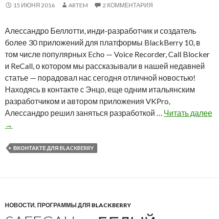
о
15 ИЮНЯ 2016
ARTEM
2 КОММЕНТАРИЯ
к
г
у
а
Алессандро Беллотти, инди-разработчик и создатель
р
е
более 30 приложений для платформы BlackBerry 10, в
у
т
том числе популярных Echo — Voice Recorder, Call Blocker
с
п
и ReCall, о котором мы рассказывали в нашей недавней
с
о
статье — порадовал нас сегодня отличной новостью!
к
л
Находясь в контакте с Энцо, еще одним итальянским
о
ь
разработчиком и автором приложения VKPro,
г
з
А
Алессандро решил заняться разработкой …
Читать далее
о
о
л
→
я
в
е
з
а
с
ВКОНТАКТЕ ДЛЯ BLACKBERRY
ы
т
с
к
е
а
а
л
н
я
д
м
НОВОСТИ
,
ПРОГРАММЫ ДЛЯ BLACKBERRY
р
B
о