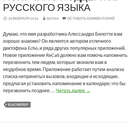
л
РУССКОГО ЯЗЫКА
о
т
18 ФЕВРАЛЯ 2016
ARTEM
ОСТАВИТЬ КОММЕНТАРИЙ
т
и
Думаю, что имя разработчика Алессандро Белотти вам
в
хорошо знакомо? Он является автором отличного
ы
диктофона Echo, и ряда других популярных приложений.
п
Новое приложение ReCall должно вам помочь напомнить
у
перезвонить тем людям, которые звонили вам в
с
неудобное время. Приложение работает путем анализа
т
списка непринятых вызовов, входящие и исходящие,
и
предлагая установить напоминание в календаре, что бы
л
П
перезвонить позднее. …
Читать далее
→
в
р
е
и
BLACKBERRY
р
л
с
о
и
ж
ю