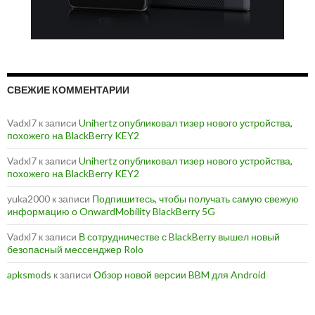
СВЕЖИЕ КОММЕНТАРИИ
Vadxl7
к записи
Unihertz опубликовал тизер нового устройства,
похожего на BlackBerry KEY2
Vadxl7
к записи
Unihertz опубликовал тизер нового устройства,
похожего на BlackBerry KEY2
yuka2000
к записи
Подпишитесь, чтобы получать самую свежую
информацию о OnwardMobility BlackBerry 5G
Vadxl7
к записи
В сотрудничестве с BlackBerry вышел новый
безопасный мессенджер Rolo
apksmods
к записи
Обзор новой версии BBM для Android