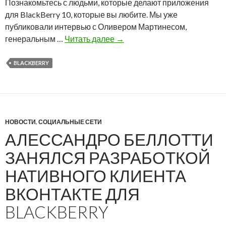
Познакомьтесь с людьми, которые делают приложения
e
A
для BlackBerry 10, которые вы любите. Мы уже
r
n
публиковали интервью с Оливером Мартинесом,
r
d
К
генеральным …
Читать далее
→
y
r
а
п
o
к
BLACKBERRY
о
i
М
л
d
а
у
р
ч
к
и
НОВОСТИ
,
СОЦИАЛЬНЫЕ СЕТИ
о
л
АЛЕССАНДРО БЕЛЛОТТИ
Г
о
а
п
ЗАНЯЛСЯ РАЗРАБОТКОЙ
л
о
НАТИВНОГО КЛИЕНТА
л
д
о
д
ВКОНТАКТЕ ДЛЯ
п
е
BLACKBERRY
о
р
м
ж