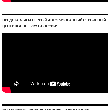
и
й
д
ПРЕДСТАВЛЯЕМ ПЕРВЫЙ АВТОРИЗОВАННЫЙ СЕРВИСНЫЙ
л
ЦЕНТР BLACKBERRY В РОССИИ!
я
B
l
a
c
k
B
e
r
r
y