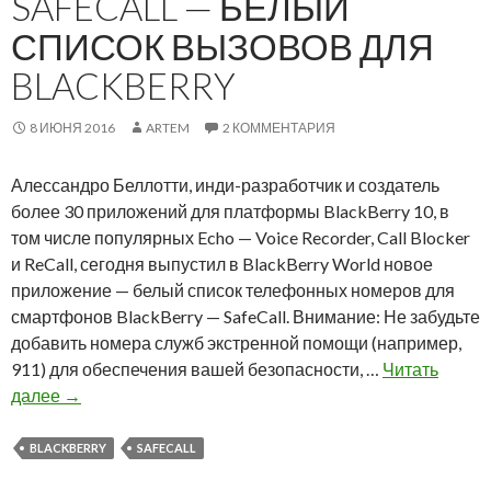
SAFECALL — БЕЛЫЙ
l
Б
СПИСОК ВЫЗОВОВ ДЛЯ
a
е
BLACKBERRY
c
л
k
л
B
о
8 ИЮНЯ 2016
ARTEM
2 КОММЕНТАРИЯ
e
т
r
т
Алессандро Беллотти, инди-разработчик и создатель
r
и
более 30 приложений для платформы BlackBerry 10, в
y
з
том числе популярных Echo — Voice Recorder, Call Blocker
и
а
и ReCall, сегодня выпустил в BlackBerry World новое
з
н
приложение — белый список телефонных номеров для
у
я
смартфонов BlackBerry — SafeCall. Внимание: Не забудьте
ч
л
добавить номера служб экстренной помощи (например,
а
с
911) для обеспечения вашей безопасности, …
Читать
т
я
S
далее
→
ь
р
a
м
а
f
BLACKBERRY
SAFECALL
и
з
e