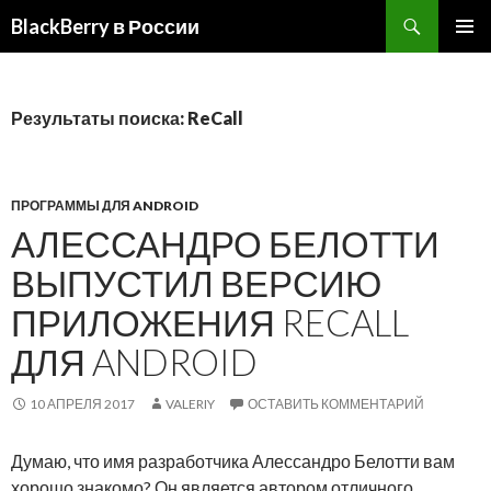
BlackBerry в России
ПЕРЕЙТИ
ОСНОВ
К
МЕНЮ
СОДЕРЖИМОМУ
Результаты поиска: ReCall
ПРОГРАММЫ ДЛЯ ANDROID
АЛЕССАНДРО БЕЛОТТИ
ВЫПУСТИЛ ВЕРСИЮ
ПРИЛОЖЕНИЯ RECALL
ДЛЯ ANDROID
10 АПРЕЛЯ 2017
VALERIY
ОСТАВИТЬ КОММЕНТАРИЙ
Думаю, что имя разработчика Алессандро Белотти вам
хорошо знакомо? Он является автором отличного