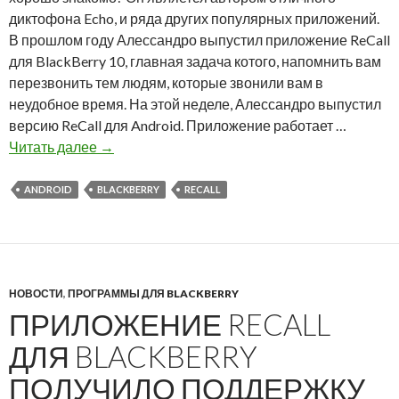
диктофона Echo, и ряда других популярных приложений.
В прошлом году Алессандро выпустил приложение ReCall
для BlackBerry 10, главная задача котого, напомнить вам
перезвонить тем людям, которые звонили вам в
неудобное время. На этой неделе, Алессандро выпустил
версию ReCall для Android. Приложение работает …
А
Читать далее
→
л
е
ANDROID
BLACKBERRY
RECALL
с
с
а
н
НОВОСТИ
,
ПРОГРАММЫ ДЛЯ BLACKBERRY
д
ПРИЛОЖЕНИЕ RECALL
р
о
ДЛЯ BLACKBERRY
Б
ПОЛУЧИЛО ПОДДЕРЖКУ
е