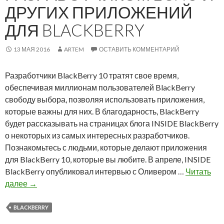
l
ДРУГИХ ПРИЛОЖЕНИЙ
e
ДЛЯ BLACKBERRY
x
:
П
13 МАЯ 2016
ARTEM
ОСТАВИТЬ КОММЕНТАРИЙ
р
и
Разработчики BlackBerry 10 тратят свое время,
л
обеспечивая миллионам пользователей BlackBerry
о
свободу выбора, позволяя использовать приложения,
ж
которые важны для них. В благодарность, BlackBerry
е
будет рассказывать на страницах блога INSIDE BlackBerry
н
о некоторых из самых интересных разработчиков.
и
Познакомьтесь с людьми, которые делают приложения
я
для BlackBerry 10, которые вы любите. В апреле, INSIDE
д
BlackBerry опубликовал интервью с Оливером …
Читать
л
И
далее
→
я
н
B
т
BLACKBERRY
l
е