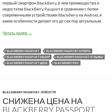
первый смартфон BlackBerry, в чем преимущества и
недостатки BlackBerry Passport в сравнении с более
современными устройствами BlackBerry на Android, и
какие особенности делают его до сих пор актуальным.
Почему я до сих пор использую BlackBerry Pa
Читать далее
→
BLACKBERRY PASSPORT
BLACKBERRY PASSPORT КУПИТЬ
BLACKBERRY PASSPORT ОБЗОР
BLACKBERRY PASSPORT ОТЗЫВЫ
BLACKBERRY PASSPORT ЦЕНА
BLACKBERRY PRIV
BLACKBERRY PASSPORT
,
НОВОСТИ
СНИЖЕНА ЦЕНА НА
BLACKBERRY PASSPORT