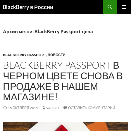
BlackBerry в России
ПЕРЕЙТИ
ОСНОВ
К
МЕНЮ
СОДЕРЖИМОМУ
Архив метки: BlackBerry Passport цена
BLACKBERRY PASSPORT
,
НОВОСТИ
BLACKBERRY PASSPORT В
ЧЕРНОМ ЦВЕТЕ СНОВА В
ПРОДАЖЕ В НАШЕМ
МАГАЗИНЕ!
15 ОКТЯБРЯ 2019
VALERIY
ОСТАВИТЬ КОММЕНТАРИЙ