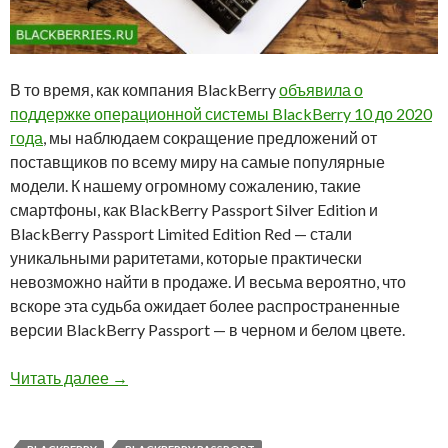
В то время, как компания BlackBerry
объявила о
поддержке операционной системы BlackBerry 10 до 2020
года
, мы наблюдаем сокращение предложений от
поставщиков по всему миру на самые популярные
модели. К нашему огромному сожалению, такие
смартфоны, как BlackBerry Passport Silver Edition и
BlackBerry Passport Limited Edition Red — стали
уникальными раритетами, которые практически
невозможно найти в продаже. И весьма вероятно, что
вскоре эта судьба ожидает более распространенные
версии BlackBerry Passport — в черном и белом цвете.
Последняя возможность купить BlackBerry Pa
Читать далее
→