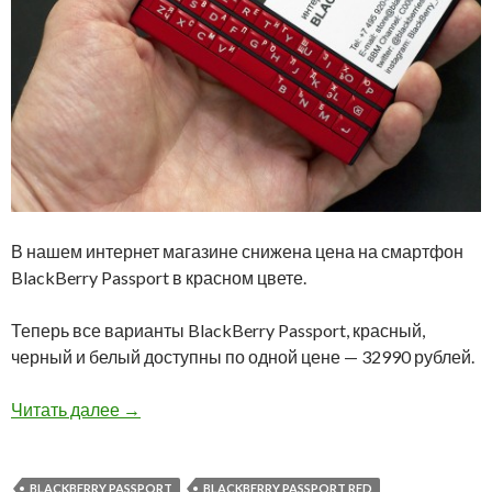
В нашем интернет магазине снижена цена на смартфон
BlackBerry Passport в красном цвете.
Теперь все варианты BlackBerry Passport, красный,
черный и белый доступны по одной цене — 32990 рублей.
Снижена цена на красный BlackBerry Passpor
Читать далее
→
BLACKBERRY PASSPORT
BLACKBERRY PASSPORT RED