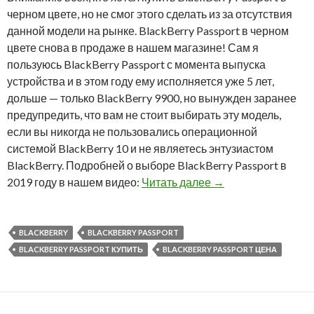
черном цвете, но не смог этого сделать из за отсутствия
данной модели на рынке. BlackBerry Passport в черном
цвете снова в продаже в нашем магазине! Сам я
пользуюсь BlackBerry Passport с момента выпуска
устройства и в этом году ему исполняется уже 5 лет,
дольше — только BlackBerry 9900, но вынужден заранее
предупредить, что вам не стоит выбирать эту модель,
если вы никогда не пользовались операционной
системой BlackBerry 10 и не являетесь энтузиастом
BlackBerry. Подробней о выборе BlackBerry Passport в
BlackBerry Passpor
2019 году в нашем видео:
Читать далее
→
BLACKBERRY
BLACKBERRY PASSPORT
BLACKBERRY PASSPORT КУПИТЬ
BLACKBERRY PASSPORT ЦЕНА