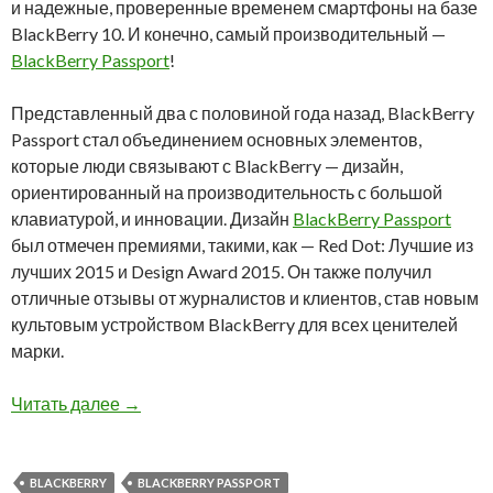
и надежные, проверенные временем смартфоны на базе
BlackBerry 10. И конечно, самый производительный —
BlackBerry Passport
!
Представленный два с половиной года назад, BlackBerry
Passport стал объединением основных элементов,
которые люди связывают с BlackBerry — дизайн,
ориентированный на производительность с большой
клавиатурой, и инновации. Дизайн
BlackBerry Passport
был отмечен премиями, такими, как — Red Dot: Лучшие из
лучших 2015 и Design Award 2015. Он также получил
отличные отзывы от журналистов и клиентов, став новым
культовым устройством BlackBerry для всех ценителей
марки.
Все модели BlackBerry Passport в наличии в
Читать далее
→
BLACKBERRY
BLACKBERRY PASSPORT