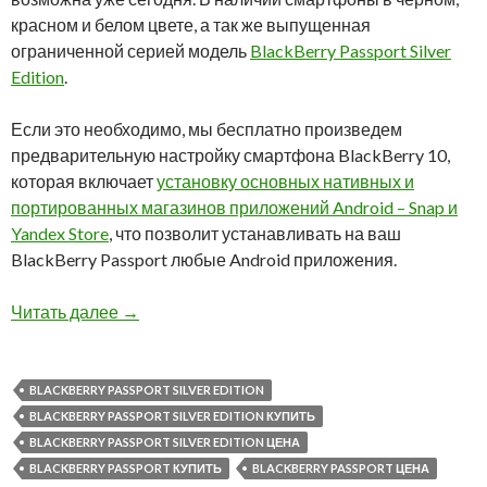
красном и белом цвете, а так же выпущенная
ограниченной серией модель
BlackBerry Passport Silver
Edition
.
Если это необходимо, мы бесплатно произведем
предварительную настройку смартфона BlackBerry 10,
которая включает
установку основных нативных и
портированных магазинов приложений Android – Snap и
Yandex Store
, что позволит устанавливать на ваш
BlackBerry Passport любые Android приложения.
Вы можете купить BlackBerry Passport в наше
Читать далее
→
BLACKBERRY PASSPORT SILVER EDITION
BLACKBERRY PASSPORT SILVER EDITION КУПИТЬ
BLACKBERRY PASSPORT SILVER EDITION ЦЕНА
BLACKBERRY PASSPORT КУПИТЬ
BLACKBERRY PASSPORT ЦЕНА