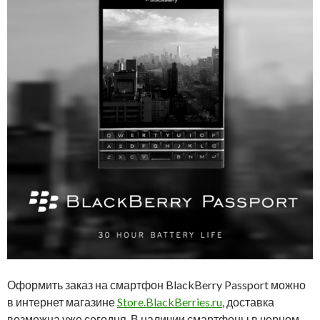
Оформить заказ на смартфон BlackBerry Passport можно
в интернет магазине
Store.BlackBerries.ru
, доставка
возможна уже сегодня. В наличии смартфоны в черном,