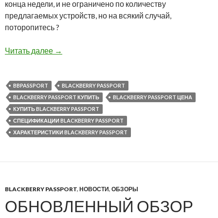
конца недели, и не ограничено по количеству
предлагаемых устройств, но на всякий случай,
поторопитесь ?
Предложение недели — BlackBerry Passport
Читать далее
→
BBPASSPORT
BLACKBERRY PASSPORT
BLACKBERRY PASSPORT КУПИТЬ
BLACKBERRY PASSPORT ЦЕНА
КУПИТЬ BLACKBERRY PASSPORT
СПЕЦИФИКАЦИИ BLACKBERRY PASSPORT
ХАРАКТЕРИСТИКИ BLACKBERRY PASSPORT
BLACKBERRY PASSPORT
,
НОВОСТИ
,
ОБЗОРЫ
ОБНОВЛЕННЫЙ ОБЗОР