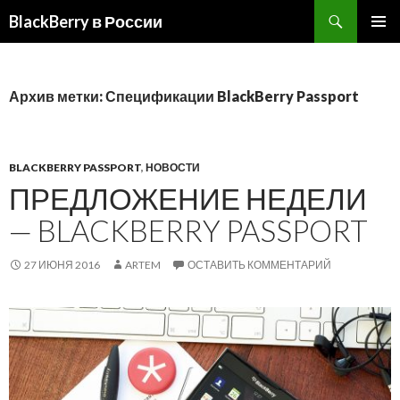
BlackBerry в России
ПЕРЕЙТИ
ОСНОВ
К
МЕНЮ
СОДЕРЖИМОМУ
Архив метки: Спецификации BlackBerry Passport
BLACKBERRY PASSPORT
,
НОВОСТИ
ПРЕДЛОЖЕНИЕ НЕДЕЛИ
— BLACKBERRY PASSPORT
27 ИЮНЯ 2016
ARTEM
ОСТАВИТЬ КОММЕНТАРИЙ