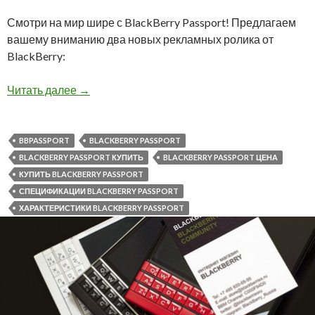
Смотри на мир шире с BlackBerry Passport! Предлагаем
вашему вниманию два новых рекламных ролика от
BlackBerry:
Смотри на мир шире с новым BlackBerry Pass
Читать далее
→
BBPASSPORT
BLACKBERRY PASSPORT
BLACKBERRY PASSPORT КУПИТЬ
BLACKBERRY PASSPORT ЦЕНА
КУПИТЬ BLACKBERRY PASSPORT
СПЕЦИФИКАЦИИ BLACKBERRY PASSPORT
ХАРАКТЕРИСТИКИ BLACKBERRY PASSPORT