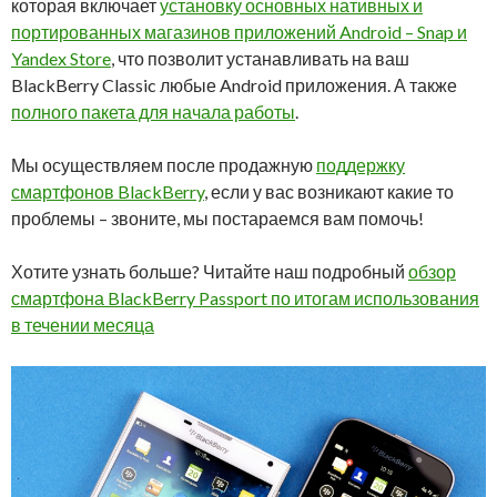
которая включает
установку основных нативных и
портированных магазинов приложений Android – Snap и
Yandex Store
, что позволит устанавливать на ваш
BlackBerry Classic любые Android приложения. А также
полного пакета для начала работы
.
Мы осуществляем после продажную
поддержку
смартфонов BlackBerry
, если у вас возникают какие то
проблемы – звоните, мы постараемся вам помочь!
Хотите узнать больше? Читайте наш подробный
обзор
смартфона BlackBerry Passport по итогам использования
в течении месяца