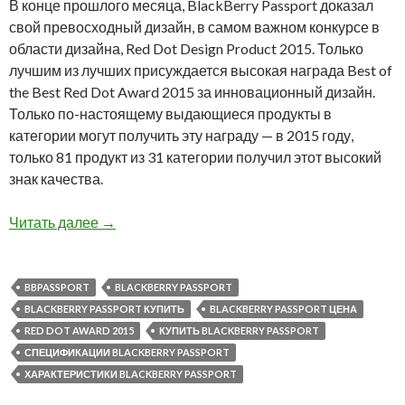
В конце прошлого месяца, BlackBerry Passport доказал
свой превосходный дизайн, в самом важном конкурсе в
области дизайна, Red Dot Design Product 2015. Только
лучшим из лучших присуждается высокая награда Best of
the Best Red Dot Award 2015 за инновационный дизайн.
Только по-настоящему выдающиеся продукты в
категории могут получить эту награду — в 2015 году,
только 81 продукт из 31 категории получил этот высокий
знак качества.
BlackBerry Passport получил премию Best of t
Читать далее
→
BBPASSPORT
BLACKBERRY PASSPORT
BLACKBERRY PASSPORT КУПИТЬ
BLACKBERRY PASSPORT ЦЕНА
RED DOT AWARD 2015
КУПИТЬ BLACKBERRY PASSPORT
СПЕЦИФИКАЦИИ BLACKBERRY PASSPORT
ХАРАКТЕРИСТИКИ BLACKBERRY PASSPORT