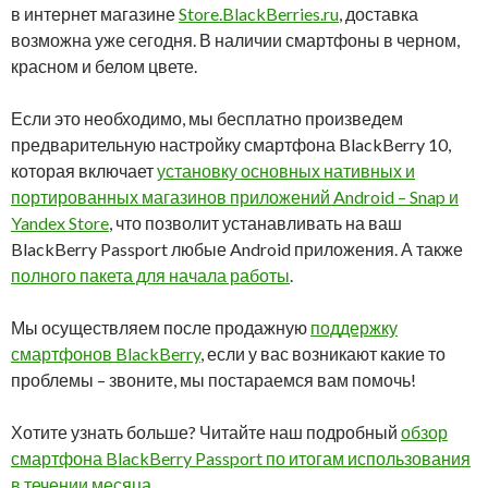
в интернет магазине
Store.BlackBerries.ru
, доставка
возможна уже сегодня. В наличии смартфоны в черном,
красном и белом цвете.
Если это необходимо, мы бесплатно произведем
предварительную настройку смартфона BlackBerry 10,
которая включает
установку основных нативных и
портированных магазинов приложений Android – Snap и
Yandex Store
, что позволит устанавливать на ваш
BlackBerry Passport любые Android приложения. А также
полного пакета для начала работы
.
Мы осуществляем после продажную
поддержку
смартфонов BlackBerry
, если у вас возникают какие то
проблемы – звоните, мы постараемся вам помочь!
Хотите узнать больше? Читайте наш подробный
обзор
смартфона BlackBerry Passport по итогам использования
в течении месяца