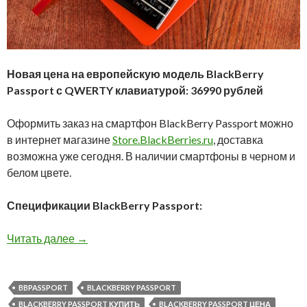
Новая цена на европейскую модель BlackBerry
Passport с QWERTY клавиатурой: 36990 рублей
Оформить заказ на смартфон BlackBerry Passport можно
в интернет магазине
Store.BlackBerries.ru
, доставка
возможна уже сегодня. В наличии смартфоны в черном и
белом цвете.
Спецификации BlackBerry Passport:
Снижена цена на BlackBerry Passport
Читать далее
→
BBPASSPORT
BLACKBERRY PASSPORT
BLACKBERRY PASSPORT КУПИТЬ
BLACKBERRY PASSPORT ЦЕНА